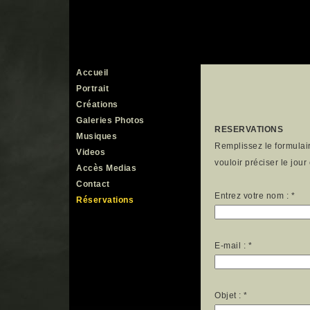
Accueil
Portrait
Créations
Galeries Photos
RESERVATIONS
Musiques
Remplissez le formulai
Videos
vouloir préciser le jou
Accès Medias
Contact
Entrez votre nom :
*
Réservations
Compagnie Laura Tanner
L'IMPRIMERIE
E-mail :
*
Rue du Pré-Jérôme 6
CH-1205 Genève
Tél. +41 22 320 45 15
Administration:
Nicholas Palffy
Objet :
*