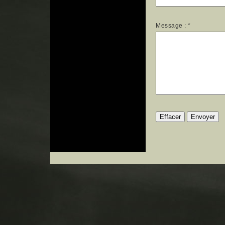
Message :
*